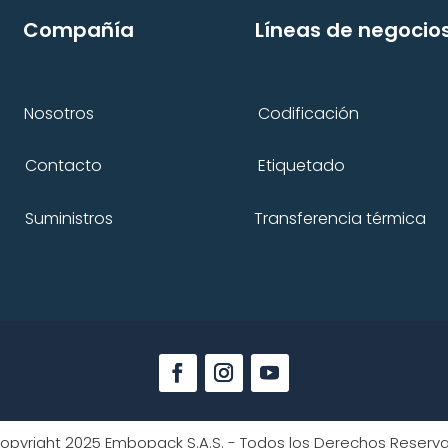
Compañía
Líneas de negocio
Nosotros
Codificación
Contacto
Etiquetado
Suministros
Transferencia térmica
opyright 2025 Embopack S.A.S. - Todos los Derechos Reserv