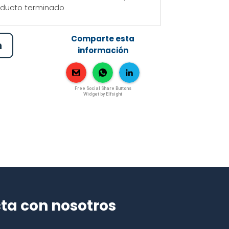
oducto terminado
Comparte esta
n
información
Free Social Share Buttons
Widget by Elfsight
ta con nosotros