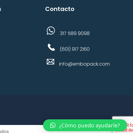
s
Contacto
317 589 9098
(601) 917 2160
info@embopack.com
¿Cómo puedo ayudarle?
ados