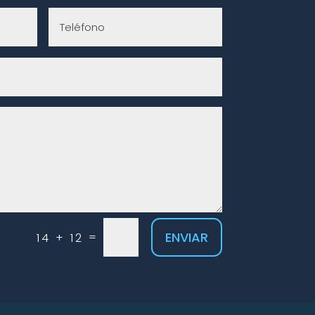
ENVIAR
=
14 + 12