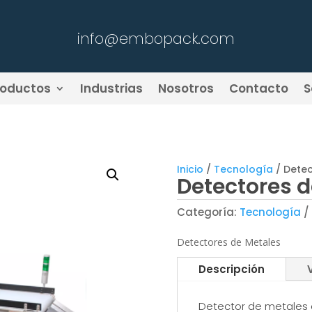
info@embopack.com
roductos
Industrias
Nosotros
Contacto
S
Inicio
/
Tecnología
/ Detec
Detectores d
Categoría:
Tecnología
Detectores de Metales
Descripción
Detector de metales 