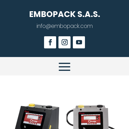
EMBOPACK S.A.S.
info@embopack.com
Estas viendo la Categoría:E-packaging